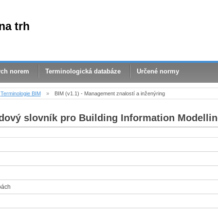
na trh
ých norem
Terminologická databáze
Určené normy
Terminologie BIM
»
BIM (v1.1) - Management znalostí a inženýring
dový slovník pro Building Information Modellin
bách