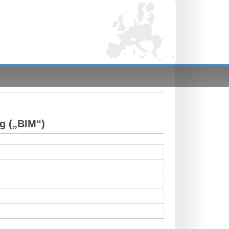
g („BIM“)