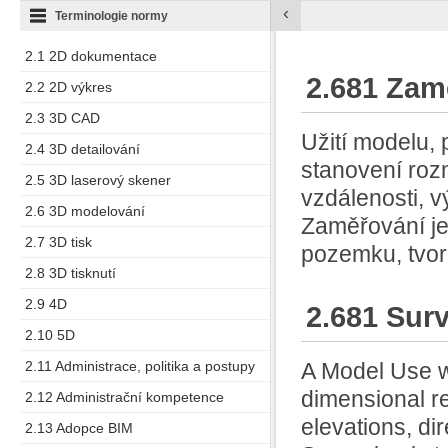
‹
Terminologie normy
2.1 2D dokumentace
2.681 Zam
2.2 2D výkres
2.3 3D CAD
Užití modelu,
2.4 3D detailování
stanovení roz
2.5 3D laserový skener
vzdálenosti, 
2.6 3D modelování
Zaměřování je
2.7 3D tisk
pozemku, tvor
2.8 3D tisknutí
2.9 4D
2.681 Sur
2.10 5D
2.11 Administrace, politika a postupy
A Model Use w
dimensional re
2.12 Administrační kompetence
elevations, di
2.13 Adopce BIM