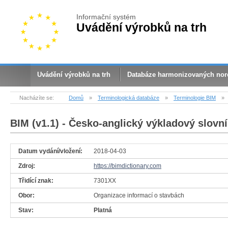
Informační systém
Uvádění výrobků na trh
Uvádění výrobků na trh
Databáze harmonizovaných no
Nacházíte se:
Domů
»
Terminologická databáze
»
Terminologie BIM
»
BIM (v1.1)
- Česko-anglický výkladový slovní
Datum vydání/vložení:
2018-04-03
Zdroj:
https://bimdictionary.com
Třidící znak:
7301XX
Obor:
Organizace informací o stavbách
Stav:
Platná