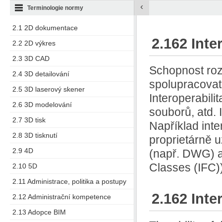
‹
Terminologie normy
2.1 2D dokumentace
2.162 Inte
2.2 2D výkres
2.3 3D CAD
Schopnost roz
2.4 3D detailování
spolupracovat 
2.5 3D laserový skener
Interoperabil
2.6 3D modelování
souborů, atd. 
2.7 3D tisk
Například int
2.8 3D tisknutí
proprietárně u
2.9 4D
(např. DWG) a
Classes (IFC)
2.10 5D
2.11 Administrace, politika a postupy
2.162 Inte
2.12 Administrační kompetence
2.13 Adopce BIM