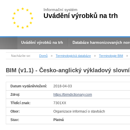
Informační systém
Uvádění výrobků na trh
Uvádění výrobků na trh
Databáze harmonizovaných no
Nacházíte se:
Domů
»
Terminologická databáze
»
Terminologie BIM
»
BIM (v1.1)
- Česko-anglický výkladový slovní
Datum vydání/vložení:
2018-04-03
Zdroj:
https://bimdictionary.com
Třidící znak:
7301XX
Obor:
Organizace informací o stavbách
Stav:
Platná