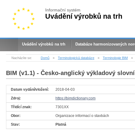
Informační systém
Uvádění výrobků na trh
Uvádění výrobků na trh
Databáze harmonizovaných no
Nacházíte se:
Domů
»
Terminologická databáze
»
Terminologie BIM
»
BIM (v1.1)
- Česko-anglický výkladový slovní
Datum vydání/vložení:
2018-04-03
Zdroj:
https://bimdictionary.com
Třidící znak:
7301XX
Obor:
Organizace informací o stavbách
Stav:
Platná