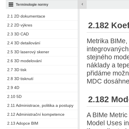
‹
Terminologie normy
2.1 2D dokumentace
2.182 Koef
2.2 2D výkres
2.3 3D CAD
Metrika BIMe, 
2.4 3D detailování
integrovaných
2.5 3D laserový skener
stejného mode
2.6 3D modelování
náklady a tep
2.7 3D tisk
přidáme možnos
2.8 3D tisknutí
MDC dosáhne 
2.9 4D
2.10 5D
2.182 Mode
2.11 Administrace, politika a postupy
A BIMe Metric
2.12 Administrační kompetence
Model Uses in
2.13 Adopce BIM