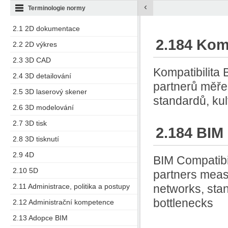
‹
Terminologie normy
2.1 2D dokumentace
2.184 Komp
2.2 2D výkres
2.3 3D CAD
Kompatibilita 
2.4 3D detailování
partnerů měřen
2.5 3D laserový skener
standardů, ku
2.6 3D modelování
2.7 3D tisk
2.184 BIM 
2.8 3D tisknutí
2.9 4D
BIM Compatibili
2.10 5D
partners meas
2.11 Administrace, politika a postupy
networks, stan
bottlenecks
2.12 Administrační kompetence
2.13 Adopce BIM