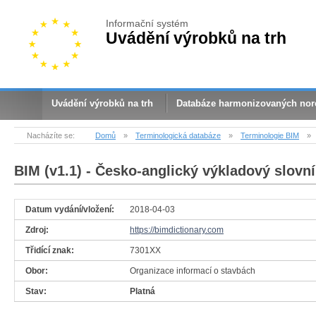
Informační systém
Uvádění výrobků na trh
Uvádění výrobků na trh
Databáze harmonizovaných no
Nacházíte se:
Domů
»
Terminologická databáze
»
Terminologie BIM
»
BIM (v1.1)
- Česko-anglický výkladový slovní
Datum vydání/vložení:
2018-04-03
Zdroj:
https://bimdictionary.com
Třidící znak:
7301XX
Obor:
Organizace informací o stavbách
Stav:
Platná