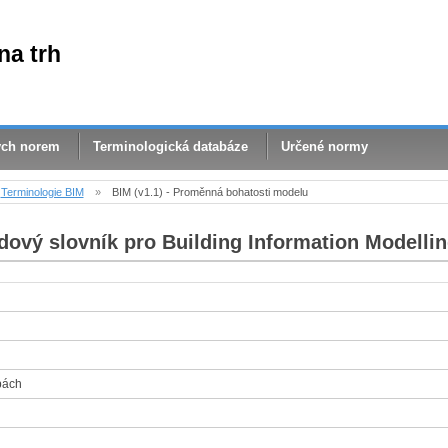
na trh
ých norem
Terminologická databáze
Určené normy
Terminologie BIM
»
BIM (v1.1) - Proměnná bohatosti modelu
dový slovník pro Building Information Modellin
bách