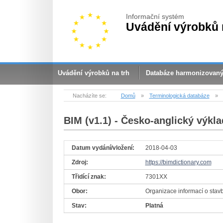
Informační systém
Uvádění výrobků 
Uvádění výrobků na trh
Databáze harmonizovan
Nacházíte se:
Domů
»
Terminologická databáze
»
BIM (v1.1)
- Česko-anglický výkla
Datum vydání/vložení:
2018-04-03
Zdroj:
https://bimdictionary.com
Třidící znak:
7301XX
Obor:
Organizace informací o stav
Stav:
Platná