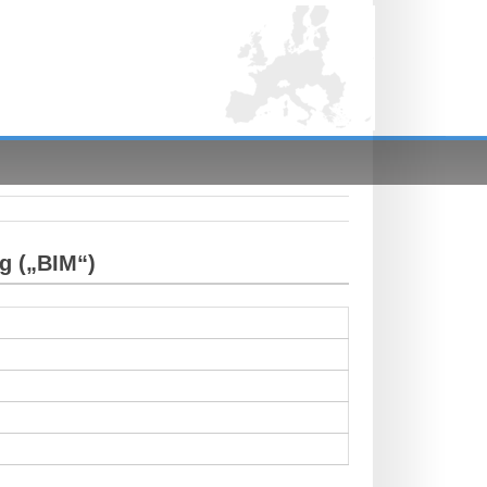
g („BIM“)