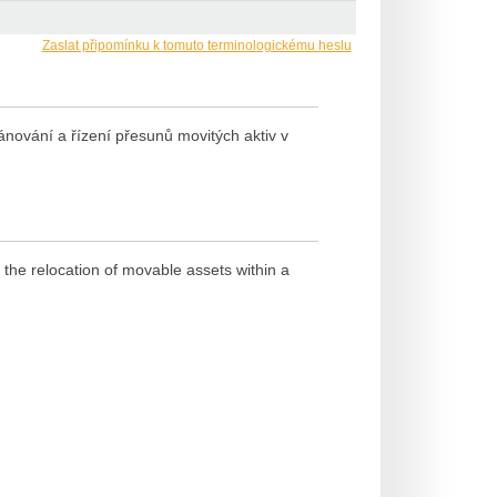
Zaslat připomínku k tomuto terminologickému heslu
ánování a řízení přesunů movitých aktiv v
he relocation of movable assets within a