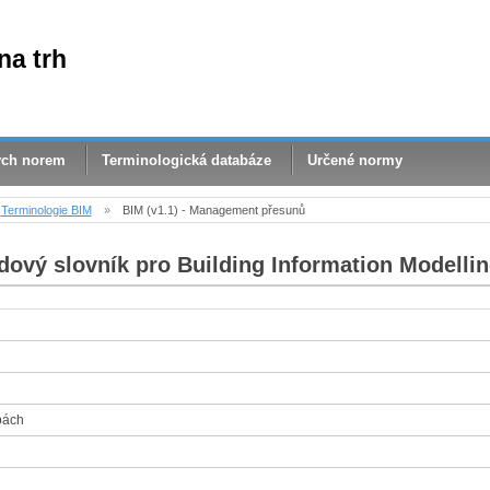
na trh
ých norem
Terminologická databáze
Určené normy
Terminologie BIM
»
BIM (v1.1) - Management přesunů
dový slovník pro Building Information Modellin
bách