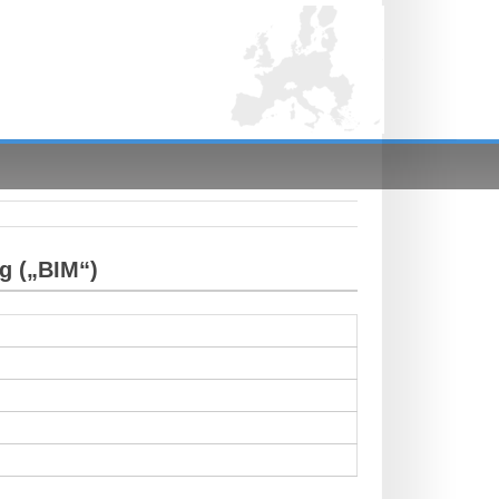
g („BIM“)