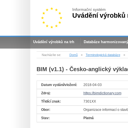
Informační systém
Uvádění výrobků 
Uvádění výrobků na trh
Databáze harmonizovan
Nacházíte se:
Domů
»
Terminologická databáze
»
BIM (v1.1)
- Česko-anglický výkla
Datum vydání/vložení:
2018-04-03
Zdroj:
https://bimdictionary.com
Třidící znak:
7301XX
Obor:
Organizace informací o stav
Stav:
Platná